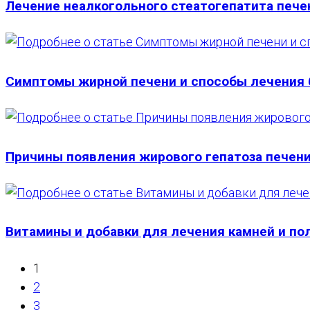
Лечение неалкогольного стеатогепатита пече
Симптомы жирной печени и способы лечения 
Причины появления жирового гепатоза печен
Витамины и добавки для лечения камней и по
1
2
3