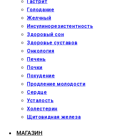
Гастрит
Голодание
Желчный
Инсулинорезистентность
Здоровый сон
Здоровье суставов
Онкология
Печень
Почки
Похудение
Продление молодости
Сердце
Усталость
Холестерин
Щитовидная железа
МАГАЗИН