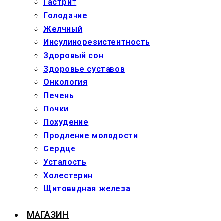
Гастрит
Голодание
Желчный
Инсулинорезистентность
Здоровый сон
Здоровье суставов
Онкология
Печень
Почки
Похудение
Продление молодости
Сердце
Усталость
Холестерин
Щитовидная железа
МАГАЗИН