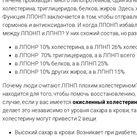
Печень производит много липопротеинов, один из н
холестерина, триглицеридов, белков, жиров. Здесь 
Функция ЛПОНП заключается в том, чтобы отправля
гормонов и антиоксидантов. И когда ЛПОНП избавля
между ЛПОНП и ЛПНП? У них схожий состав, но ра
в ЛПОНР 10% холестерина, а в ЛПНП 26% холес
в ЛПОНР 70% триглицеридов, а в ЛПНП всего 
в ЛПОНР 10% белков, а в ЛПНП 25%
в ЛПОНР 10% других жиров, а в ЛПНП 15%.
Почему люди считают ЛПНП плохим холестерином? П
находится для того, чтобы помочь восстановлению,
случае, если у вас имеется
окисленный холестерин
делает это независимо от уровня сахара в крови,
холестерину могут привести 2 вещи:
Высокий сахар в крови. Возникает при диабет