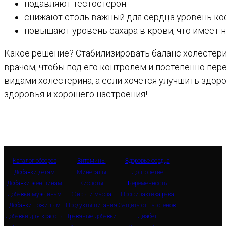
подавляют тестостерон.
снижают столь важный для сердца уровень ко
повышают уровень сахара в крови, что имеет 
Какое решение? Стабилизировать баланс холестери
врачом, чтобы под его контролем и постепенно пе
видами холестерина, а если хочется улучшить здоро
здоровья и хорошего настроения!
Каталог обзоров
Витамины
Здоровье сердца
Добавки детям
Минералы
Долголетие
Добавки женщинам
Кислоты
Беременность
Добавки мужчинам
Жиры и масла
Профилактика рака
Добавки пожилым
Продукты питания
Защита от патогенов
Добавки для красоты
Травяные добавки
Диабет