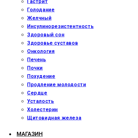
Гастрит
Голодание
Желчный
Инсулинорезистентность
Здоровый сон
Здоровье суставов
Онкология
Печень
Почки
Похудение
Продление молодости
Сердце
Усталость
Холестерин
Щитовидная железа
МАГАЗИН