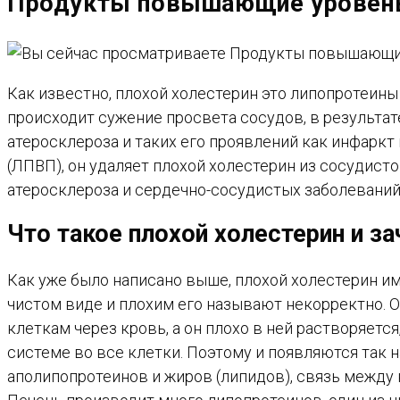
Продукты повышающие уровень 
САЙТУ
Как известно, плохой холестерин это липопротеин
происходит сужение просвета сосудов, в результа
атеросклероза и таких его проявлений как инфаркт
(ЛПВП), он удаляет плохой холестерин из сосудист
атеросклероза и сердечно-сосудистых заболеваний.
Что такое плохой холестерин и з
Как уже было написано выше, плохой холестерин им
чистом виде и плохим его называют некорректно. О
клеткам через кровь, а он плохо в ней растворяетс
системе во все клетки. Поэтому и появляются так
аполипопротеинов и жиров (липидов), связь межд