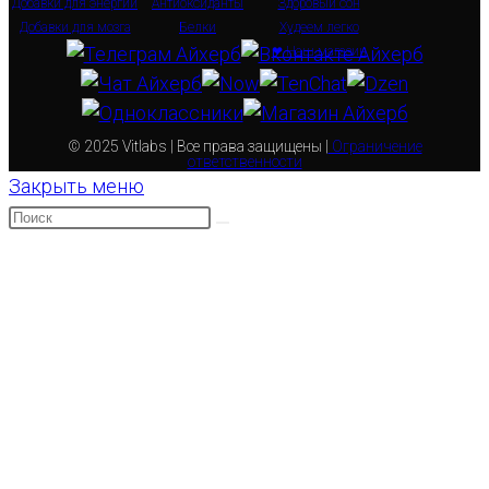
Добавки для энергии
Антиоксиданты
Здоровый сон
Добавки для мозга
Белки
Худеем легко
❤ Наш магазин
© 2025 Vitlabs | Все права защищены |
Ограничение
ответственности
Закрыть меню