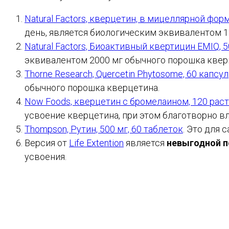
Natural Factors, кверцетин, в мицеллярной фо
день, является биологическим эквивалентом 1
Natural Factors, Биоактивный квертицин EMIQ, 
эквивалентом 2000 мг обычного порошка квер
Thorne Research, Quercetin Phytosome, 60 капсул
обычного порошка кверцетина.
Now Foods, кверцетин с бромелаином, 120 рас
усвоение кверцетина, при этом благотворно вл
Thompson, Рутин, 500 мг, 60 таблеток
. Это для
Версия от
Life Extention
является
невыгодной п
усвоения.