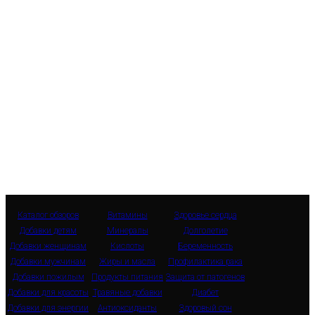
Каталог обзоров
Витамины
Здоровье сердца
Добавки детям
Минералы
Долголетие
Добавки женщинам
Кислоты
Беременность
Добавки мужчинам
Жиры и масла
Профилактика рака
Добавки пожилым
Продукты питания
Защита от патогенов
Добавки для красоты
Травяные добавки
Диабет
Добавки для энергии
Антиоксиданты
Здоровый сон