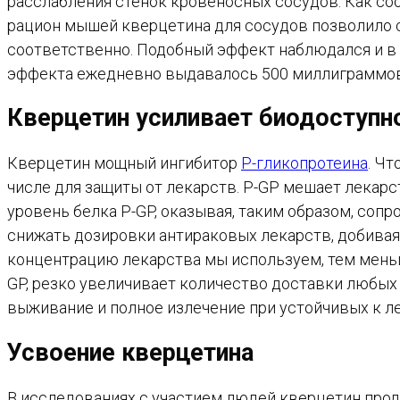
расслабления стенок кровеносных сосудов. Как с
рацион мышей кверцетина для сосудов позволило с
соответственно. Подобный эффект наблюдался и в
эффекта ежедневно выдавалось 500 миллиграммов
Кверцетин усиливает биодоступн
Кверцетин мощный ингибитор
P-гликопротеина
. Чт
числе для защиты от лекарств. P-GP мешает лекар
уровень белка Р-GP, оказывая, таким образом, сопр
снижать дозировки антираковых лекарств, добиваяс
концентрацию лекарства мы используем, тем меньш
GP, резко увеличивает количество доставки любых 
выживание и полное излечение при устойчивых к л
Усвоение кверцетина
В исследованиях с участием людей кверцетин прод