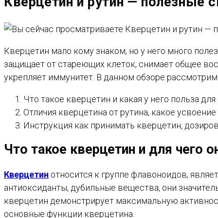
Кверцетин и рутин — полезные с
САЙТУ
Кверцетин мало кому знаком, но у него много поле
защищает от стареющих клеток, снимает общее вос
укрепляет иммунитет. В данном обзоре рассмотрим
Что такое кверцетин и какая у него польза для
Отличия кверцетина от рутина, какое усвоение 
Инструкция как принимать кверцетин, дозиров
Что такое кверцетин и для чего о
Кверцетин
относится к группе флавоноидов, являе
антиоксиданты, дубильные вещества, они значител
кверцетин демонстрирует максимальную активность
основные функции кверцетина.