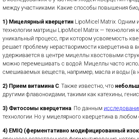
между участниками. Какие способы повышения био
1) Мицелярный кверцетин
LipoMicel Matrix. Одни
технологии матрицы LipoMicel Matrix — технология
уникальный процесс, при котором усвояемость квер
решает проблему нерастворимости кверцетина в во
удерживается в центре мицеллы хвостовыми струк
можно перемешивать с водой. Мицеллы часто испо
смешиваемых веществ, например, масла и воды (в н
2) Прием витамина С
. Также известно, что
небольш
другими флавоноидами, такими как катехины, генис
3) Фитосомы кверцетина
. По данным
исследовани
технологии. Но у мицелярного кверцетина в любом
4) EMIQ (ферментативно модифицированный изок
процесса естественного ферментирования, которы