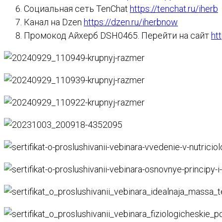
Социальная сеть TenChat
https://tenchat.ru/iherb
Канал на Dzen
https://dzen.ru/iherbnow
Промокод Айхерб DSH0465. Перейти на сайт
ht