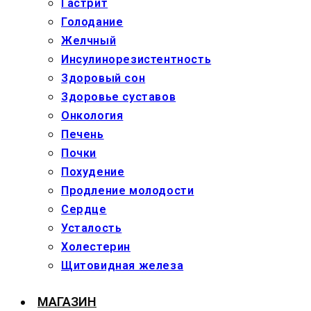
Гастрит
Голодание
Желчный
Инсулинорезистентность
Здоровый сон
Здоровье суставов
Онкология
Печень
Почки
Похудение
Продление молодости
Сердце
Усталость
Холестерин
Щитовидная железа
МАГАЗИН