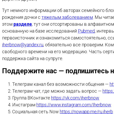
САЙТУ
Тут немного информации об авторах семейного блог
рождения дочки с
тяжелым заболеванием
. Мы чита
этом
разделе
, тут они отсортированы в алфавитн
основанную на базе исследований
Pubmed
, интерв
первоисточник и ознакомиться самостоятельно, сс
iherbnow@yandex.ru
, обязательно все проверим. Ко
свободного времени на его модерацию. Часть серти
поддержка сайта на супруге.
Поддержите нас — подпишитесь н
Телеграм канал без возможности общения —
ht
Телеграм чат, где можно задать вопрос —
https
Группа ВКонтакте
https://vk.com/iherbnow
Инстаграм
https://www.instagram.com/Iherbnow
Социальная сеть Now
https://nowapp.me/ru.iherb