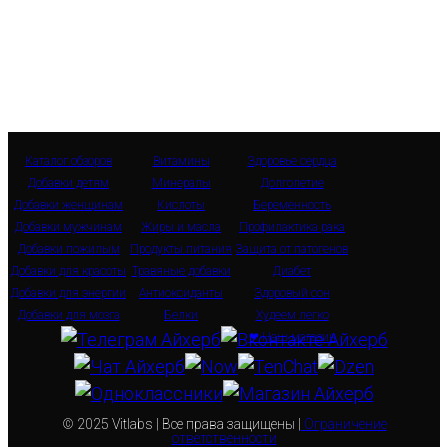
Каталог обзоров
Витамины
Здоровье сердца
Добавки детям
Минералы
Долголетие
Добавки женщинам
Кислоты
Беременность
Добавки мужчинам
Жиры и масла
Профилактика рака
Добавки пожилым
Продукты питания
Защита от патогенов
Добавки для красоты
Травяные добавки
Диабет
Добавки для энергии
Антиоксиданты
Здоровый сон
Добавки для мозга
Белки
Худеем легко
❤ Наш магазин
© 2025 Vitlabs | Все права защищены |
Ограничение
ответственности