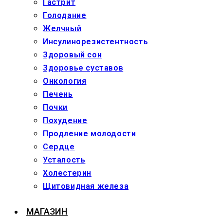
Гастрит
Голодание
Желчный
Инсулинорезистентность
Здоровый сон
Здоровье суставов
Онкология
Печень
Почки
Похудение
Продление молодости
Сердце
Усталость
Холестерин
Щитовидная железа
МАГАЗИН