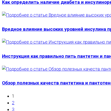
Как определить наличие диабета и инсулинор
Вредное влияние высоких уровней инсулина п
Инструкция как правильно пить пантетин и п
Обзор полезных качеств пантетина и пантоте
1
2
3