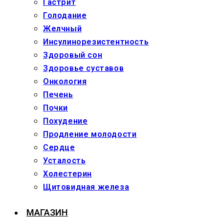
Гастрит
Голодание
Желчный
Инсулинорезистентность
Здоровый сон
Здоровье суставов
Онкология
Печень
Почки
Похудение
Продление молодости
Сердце
Усталость
Холестерин
Щитовидная железа
МАГАЗИН