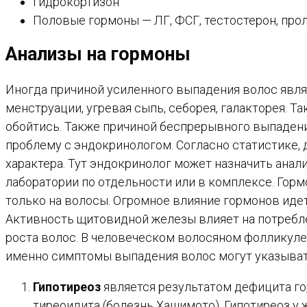
Гидрокортизон
Половые гормоны — ЛГ, ФСГ, тестостерон, про
Анализы на гормоны
Иногда причиной усиленного выпадения волос явля
менструации, угревая сыпь, себорея, галакторея. Т
обойтись. Также причиной беспрерывного выпадени
проблему с эндокринологом. Согласно статистике
характера. Тут эндокринолог может назначить анали
лаборатории по отдельности или в комплексе. Гор
только на волосы. Огромное влияние гормонов идет
Активность щитовидной железы влияет на потребле
роста волос. В человеческом волосяном фолликуле
именно симптомы выпадения волос могут указыват
Гипотиреоз
является результатом дефицита г
тиреоидита (болезнь Хашимото). Гипотиреоз у 