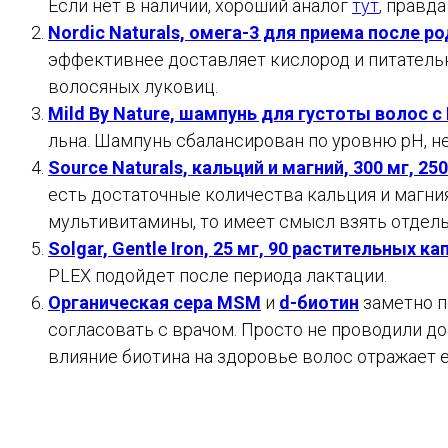
Если нет в наличии, хороший аналог
тут
, правда
Nordic Naturals, омега-3 для приема после ро
эффективнее доставляет кислород и питатель
волосяных луковиц.
Mild By Nature, шампунь для густоты волос 
льна. Шампунь сбалансирован по уровню pH, не
Source Naturals, кальций и магний, 300 мг, 25
есть достаточные количества кальция и магния
мультивитамины, то имеет смысл взять отдель
Solgar, Gentle Iron, 25 мг, 90 растительных ка
PLEX подойдет после периода лактации.
Органическая сера MSM
и
d-биотин
заметно п
согласовать с врачом. Просто не проводили д
влияние биотина на здоровье волос отражает 