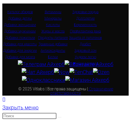
Каталог обзоров
Витамины
Здоровье сердца
Добавки детям
Минералы
Долголетие
Добавки женщинам
Кислоты
Беременность
Добавки мужчинам
Жиры и масла
Профилактика рака
Добавки пожилым
Продукты питания
Защита от патогенов
Добавки для красоты
Травяные добавки
Диабет
Добавки для энергии
Антиоксиданты
Здоровый сон
Добавки для мозга
Белки
Худеем легко
❤ Наш магазин
© 2025 Vitlabs | Все права защищены |
Ограничение
ответственности
Закрыть меню