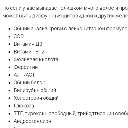
Но если у вас выпадает слишком много волос и прод
может быть дисфункция щитовидной и других желез
Общий анализ крови с лейкоцитарной формуло
СОЭ
Витамин Д3
Витамин В12
Фолиевая кислота
Ферритин
АЛТ/АСТ
Общий белок
Билирубин общий
Холестерин общий
Глюкоза
ТТГ, тироксин свободный, трийодтиронин свобо
Андростендион