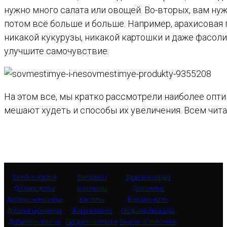
нужно много салата или овощей. Во-вторых, вам н
потом всё больше и больше. Например, арахисовая па
никакой кукурузы, никакой картошки и даже фасоли
улучшите самочувствие.
На этом все, мы кратко рассмотрели наиболее опти
мешают худеть и способы их увеличения. Всем чита
Каталог обзоров
Витамины
Здоровье сердца
Добавки детям
Минералы
Долголетие
Добавки женщинам
Кислоты
Беременность
Добавки мужчинам
Жиры и масла
Профилактика рака
Добавки пожилым
Продукты питания
Защита от патогенов