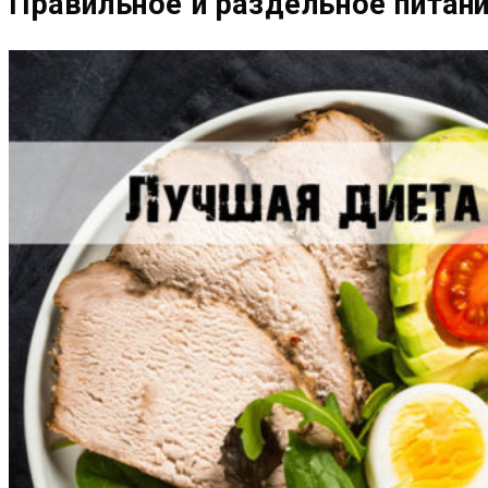
Правильное и раздельное питан
САЙТУ