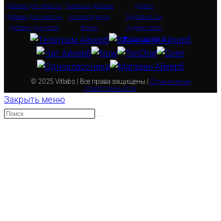
Добавки для красоты
Травяные добавки
Диабет
Добавки для энергии
Антиоксиданты
Здоровый сон
Добавки для мозга
Белки
Худеем легко
❤ Наш магазин
© 2025 Vitlabs | Все права защищены |
Ограничение
ответственности
Закрыть меню