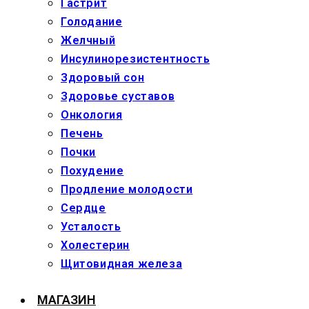
Гастрит
Голодание
Желчный
Инсулинорезистентность
Здоровый сон
Здоровье суставов
Онкология
Печень
Почки
Похудение
Продление молодости
Сердце
Усталость
Холестерин
Щитовидная железа
МАГАЗИН