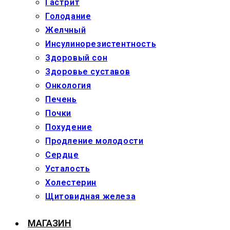
Гастрит
Голодание
Желчный
Инсулинорезистентность
Здоровый сон
Здоровье суставов
Онкология
Печень
Почки
Похудение
Продление молодости
Сердце
Усталость
Холестерин
Щитовидная железа
МАГАЗИН