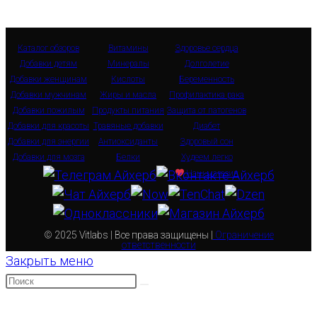
Каталог обзоров
Витамины
Здоровье сердца
Добавки детям
Минералы
Долголетие
Добавки женщинам
Кислоты
Беременность
Добавки мужчинам
Жиры и масла
Профилактика рака
Добавки пожилым
Продукты питания
Защита от патогенов
Добавки для красоты
Травяные добавки
Диабет
Добавки для энергии
Антиоксиданты
Здоровый сон
Добавки для мозга
Белки
Худеем легко
Наш магазин
© 2025 Vitlabs | Все права защищены |
Ограничение
ответственности
Закрыть меню