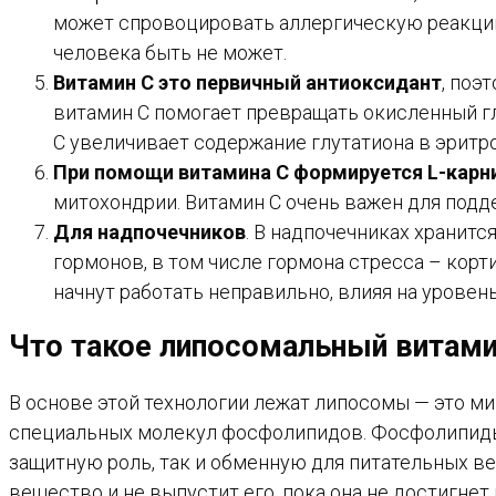
может спровоцировать аллергическую реакцию
человека быть не может.
Витамин С это первичный антиоксидант
, поэ
витамин С помогает превращать окисленный г
С увеличивает содержание глутатиона в эритр
При помощи витамина С формируется L-карн
митохондрии. Витамин С очень важен для под
Для надпочечников
. В надпочечниках хранит
гормонов, в том числе гормона стресса – корт
начнут работать неправильно, влияя на уровень
Что такое липосомальный витами
В основе этой технологии лежат липосомы — это м
специальных молекул фосфолипидов. Фосфолипиды 
защитную роль, так и обменную для питательных в
вещество и не выпустит его, пока она не достигне