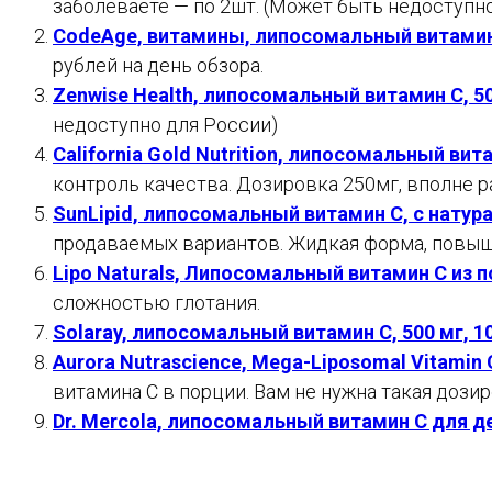
заболеваете — по 2шт. (Может быть недоступн
CodeAge, витамины, липосомальный витамин 
рублей на день обзора.
Zenwise Health, липосомальный витамин C, 5
недоступно для России)
California Gold Nutrition, липосомальный вит
контроль качества. Дозировка 250мг, вполне 
SunLipid, липосомальный витамин C, с натур
продаваемых вариантов. Жидкая форма, повыш
Lipo Naturals, Липосомальный витамин C из 
сложностью глотания.
Solaray, липосомальный витамин С, 500 мг, 
Aurora Nutrascience, Mega-Liposomal Vitamin
витамина С в порции. Вам не нужна такая дози
Dr. Mercola, липосомальный витамин C для де