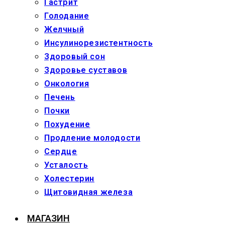
Гастрит
Голодание
Желчный
Инсулинорезистентность
Здоровый сон
Здоровье суставов
Онкология
Печень
Почки
Похудение
Продление молодости
Сердце
Усталость
Холестерин
Щитовидная железа
МАГАЗИН