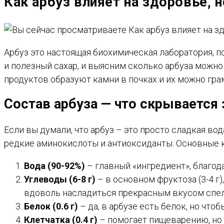
Как арбуз влияет на здоровье, 
САЙТУ
Арбуз это настоящая биохимическая лаборатория, п
и полезный сахар, и выясним сколько арбуза можно с
продуктов образуют камни в почках и их можно гра
Состав арбуза — что скрывается
Если вы думали, что арбуз – это просто сладкая во
редкие аминокислоты и антиоксиданты. Основные ко
Вода (90-92%)
– главный «ингредиент», благод
Углеводы (6-8 г)
– в основном фруктоза (3-4 г
вдоволь насладиться прекрасным вкусом спел
Белок (0.6 г)
– да, в арбузе есть белок, но что
Клетчатка (0.4 г)
– помогает пищеварению, но в