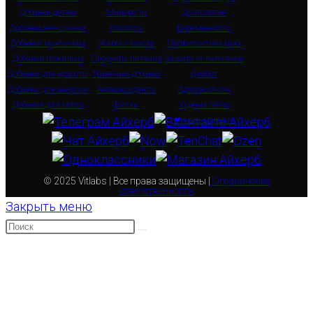
Добавки детям
Минералы
Долголетие
Добавки женщинам
Кислоты
Беременность
Добавки мужчинам
Жиры и масла
Профилактика рака
Добавки пожилым
Продукты питания
Защита от патогенов
Добавки для красоты
Травяные добавки
Диабет
Добавки для энергии
Антиоксиданты
Здоровый сон
Добавки для мозга
Белки
Худеем легко
❤ Наш магазин
© 2025 Vitlabs | Все права защищены |
Ограничение
ответственности
Закрыть меню