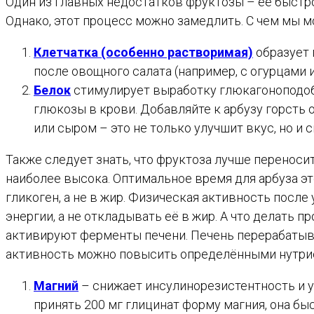
Один из главных недостатков фруктозы – её быстр
Однако, этот процесс можно замедлить. С чем мы м
Клетчатка (особенно растворимая)
образует 
после овощного салата (например, с огурцами 
Белок
стимулирует выработку глюкагоноподобн
глюкозы в крови. Добавляйте к арбузу горсть о
или сыром – это не только улучшит вкус, но и 
Также следует знать, что фруктоза лучше перенос
наиболее высока. Оптимальное время для арбуза эт
гликоген, а не в жир. Физическая активность после
энергии, а не откладывать её в жир. А что делать 
активируют ферменты печени. Печень перерабатыв
активность можно повысить определёнными нутри
Магний
– снижает инсулинорезистентность и у
принять 200 мг глицинат форму магния, она бы