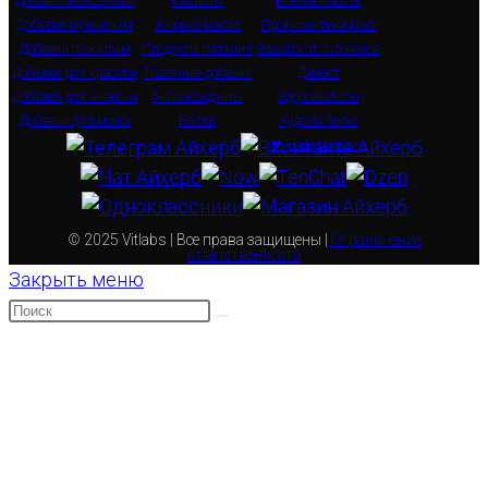
Добавки женщинам
Кислоты
Беременность
Добавки мужчинам
Жиры и масла
Профилактика рака
Добавки пожилым
Продукты питания
Защита от патогенов
Добавки для красоты
Травяные добавки
Диабет
Добавки для энергии
Антиоксиданты
Здоровый сон
Добавки для мозга
Белки
Худеем легко
❤ Наш магазин
© 2025 Vitlabs | Все права защищены |
Ограничение
ответственности
Закрыть меню