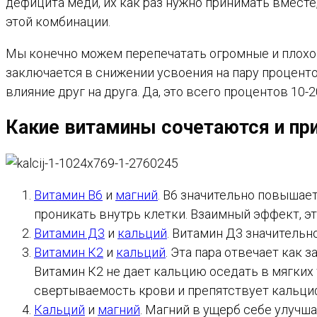
дефицита меди, их как раз нужно принимать вместе
этой комбинации.
Мы конечно можем перепечатать огромные и плохо 
заключается в снижении усвоения на пару процент
влияние друг на друга. Да, это всего процентов 10
Какие витамины сочетаются и п
Витамин В6
и
магний
. В6 значительно повышает
проникать внутрь клетки. Взаимный эффект, э
Витамин Д3
и
кальций
. Витамин Д3 значительн
Витамин К2
и
кальций
. Эта пара отвечает как 
Витамин К2 не дает кальцию оседать в мягких 
свертываемость крови и препятствует кальци
Кальций
и
магний
. Магний в ущерб себе улучш