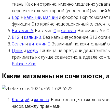
ткань. Как ни странно, именно медленно усваи
пересчете элементарный (усвоенный) магний бы
Бор
+
кальций
,
магний
и фосфор. Бор помогает
функции. Это крайне недооцененный элемент о
Витамин А
, Витамин
С
и
железо
. Витамины А и 
В12
и
кальций
. Без кальция усвоение В12 орг
Селен
и
витамин Е
. Взаимный положительный э
Цинк
и
медь
. Таблица не врет, они действите
принимать их лучше совместно, в идеале комп
Balance Zinc
.
Какие витамины не сочетаются, 
Кальций
и
железо
. Важно знать, что железо ус
часов между приемами.