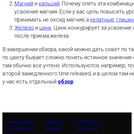
Магний
и
кальций
. Почему опять эта комбинац
усвоение магния. Если у вас цель повысить ур
принимать не оксид магния, а
хелатные
,
глицин
Железо
и
цинк
. Цинк конкурирует за усвоение
после приема железа.
В завершении обзора, какой можно дать совет по 
по цвету бывает сложно понять истинное значени
там обычно все учтено. Используются, например, т
второй замедленного time released, и в целом та
у нас есть отдельный
обзор
.
Каталог обзоров
Витамины
Здоровье сердца
Добавки детям
Минералы
Долголетие