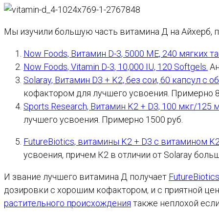
Мы изучили большую часть витамина Д на Айхерб, 
Now Foods, Витамин D-3, 5000 МЕ, 240 мягких т
Now Foods, Vitamin D-3, 10,000 IU, 120 Softgels.
Ан
Solaray, Витамин D3 + K2, без сои, 60 капсул 
кофактором для лучшего усвоения. Примерно 8
Sports Research, Витамин K2 + D3, 100 мкг/125 
лучшего усвоения. Примерно 1500 руб.
FutureBiotics, витамины K2 + D3 с витамином K2
усвоения, причем К2 в отличии от Solaray боль
И звание лучшего витамина Д получает
FutureBioti
дозировки с хорошим кофактором, и с приятной це
растительного происхождения
также неплохой если