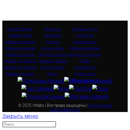
Каталог обзоров
Витамины
Здоровье сердца
Добавки детям
Минералы
Долголетие
Добавки женщинам
Кислоты
Беременность
Добавки мужчинам
Жиры и масла
Профилактика рака
Добавки пожилым
Продукты питания
Защита от патогенов
Добавки для красоты
Травяные добавки
Диабет
Добавки для энергии
Антиоксиданты
Здоровый сон
Добавки для мозга
Белки
Худеем легко
❤ Наш магазин
© 2025 Vitlabs | Все права защищены |
Ограничение
ответственности
Закрыть меню