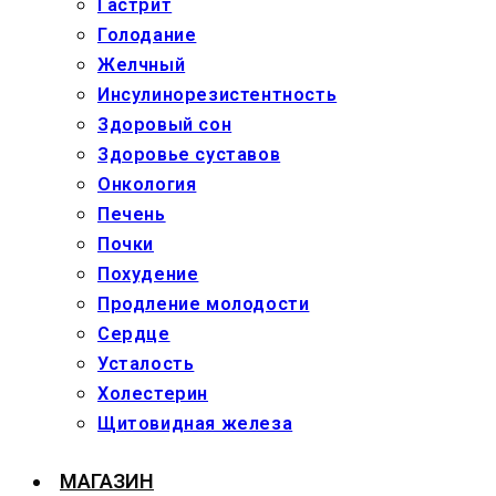
Гастрит
Голодание
Желчный
Инсулинорезистентность
Здоровый сон
Здоровье суставов
Онкология
Печень
Почки
Похудение
Продление молодости
Сердце
Усталость
Холестерин
Щитовидная железа
МАГАЗИН