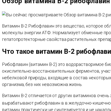
Обзор витамина B-2 рибофлави
САЙТУ
Витамин B-2 Рибофлавин это вещество, которое о
молекулы энергии АТФ. Нормализует обменные проц
гепатопротекторные свойства растительных препар
Что такое витамин B-2 рибофлави
Рибофлавин (витамин B-2) это водорастворимое б
окислительно-восстановительных ферментов, учас
небелковой природы, входящие в состав некоторы
организма, без них невозможна жизнь.
Витамин B-2
отличается от других витаминов очен
вырабатывают рибофлавин в в желудочно-кишечном 
витамин практически не синтезируется и не накапл