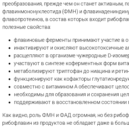
преобразования, прежде чем он станет активным, 
флавинмононуклеотида (ФМН) и флавинадениндину
флавопротеинов, в состав которых входит рибофл
полезные свойства:
флавиновые ферменты принимают участие в оки
инактивируют и окисляют высокотоксичные а
расщепляют в организме чужеродные D-изомер
участвуют в синтезе коферментных форм вита
метаболизируют триптофан до ниацина и ретин
функционируют как кофакторы глутатионредук
совместно с витамином А обеспечивают целос
необходимы для образования и сохранения цело
поддерживают в восстановленном состоянии г
Как видно, роль ФМН и ФАД огромная, но без рибоф
рибофлавин из продуктов не обладает даже в боль