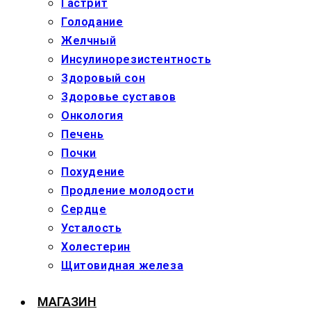
Гастрит
Голодание
Желчный
Инсулинорезистентность
Здоровый сон
Здоровье суставов
Онкология
Печень
Почки
Похудение
Продление молодости
Сердце
Усталость
Холестерин
Щитовидная железа
МАГАЗИН