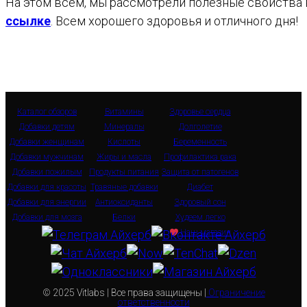
На этом всем, мы рассмотрели полезные свойства 
ссылке
. Всем хорошего здоровья и отличного дня!
Каталог обзоров
Витамины
Здоровье сердца
Добавки детям
Минералы
Долголетие
Добавки женщинам
Кислоты
Беременность
Добавки мужчинам
Жиры и масла
Профилактика рака
Добавки пожилым
Продукты питания
Защита от патогенов
Добавки для красоты
Травяные добавки
Диабет
Добавки для энергии
Антиоксиданты
Здоровый сон
Добавки для мозга
Белки
Худеем легко
Наш магазин
© 2025 Vitlabs | Все права защищены |
Ограничение
ответственности