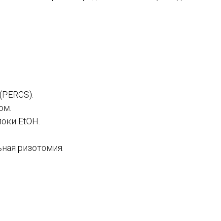
(PERCS).
ом.
оки EtOH.
ная ризотомия.