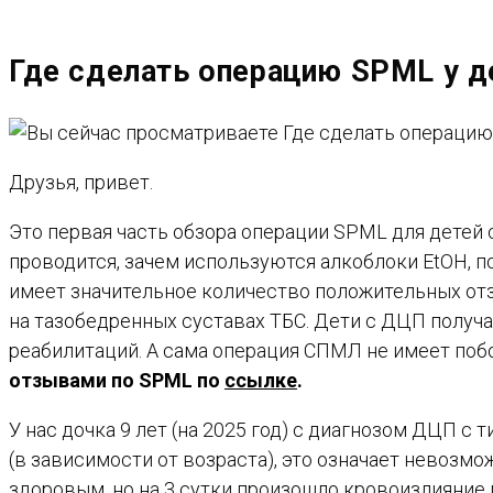
САЙТУ
Где сделать операцию SPML у д
Друзья, привет.
Это первая часть обзора операции SPML для детей 
проводится, зачем используются алкоблоки EtOH, 
имеет значительное количество положительных отз
на тазобедренных суставах ТБС. Дети с ДЦП получ
реабилитаций. А сама операция СПМЛ не имеет побо
отзывами по SPML по
ссылке
.
У нас дочка 9 лет (на 2025 год) с диагнозом ДЦП с
(в зависимости от возраста), это означает невозм
здоровым, но на 3 сутки произошло кровоизлияние м