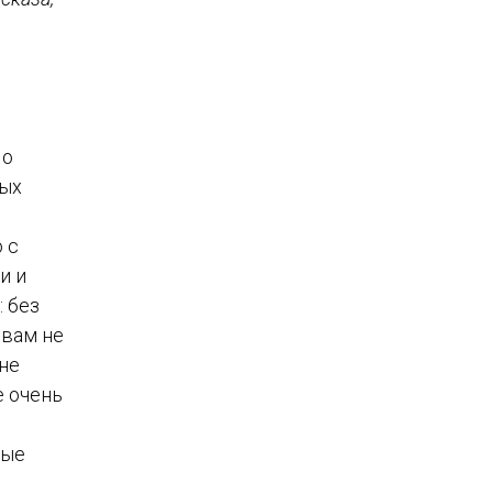
 о
ных
 с
и и
 без
 вам не
 не
е очень
ные