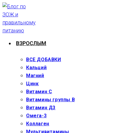
Перейти
к
содержимому
ВЗРОСЛЫМ
ВСЕ ДОБАВКИ
Кальций
Магний
Цинк
Витамин С
Витамины группы В
Витамин Д3
Омега-3
Коллаген
Мультивитамины