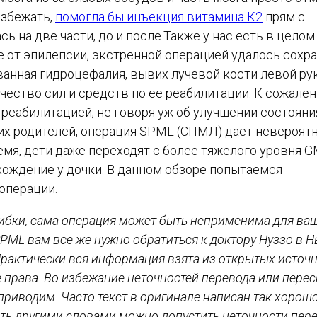
избежать,
помогла бы инъекция витамина К2
прям с
ь на две части, до и после.Также у нас есть в целом
 от эпилепсии, экстренной операцией удалось сохр
анная гидроцефалия, вывих лучевой кости левой рук
ество сил и средств по ее реабилитации. К сожален
абилитацией, не говоря уж об улучшении состояния
гих родителей, операция SPML (СПМЛ) дает невероят
ремя, дети даже переходят с более тяжелого уровня 
хождение у дочки. В данном обзоре попытаемся
 операции.
бки, сама операция может быть неприменима для ва
SPML вам все же нужно обратиться к доктору Нуззо в 
Практически вся информация взята из открытых источ
е права. Во избежание неточностей перевода или перес
риводим. Часто текст в оригинале написан так хорошо
ать другими словами можно допустить неточности пере