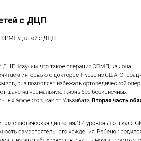
етей с ДЦП
с ДЦП. Изучим, что такое операция СПМЛ, как она
почитаем интервью с доктором Нуззо из США. Операц
ывов, она позволяет избежать ортопедической опе
ает шанс на нормальную жизнь без бесконечных
чных эффектов, как от Ульзибата.
Вторая часть обз
 типом спастическая диплегия, 3-4 уровень по шкале 
ожность самостоятельного хождения. Ребенок родилс
озга из-за слабых сосудов и часть мозга просто отм