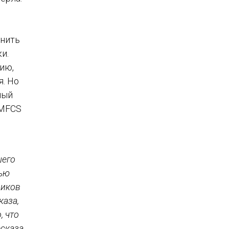
анить
и.
ию,
. Но
ный
GMFCS
шего
Нью
ников
каза,
, что
сказа,