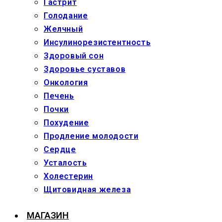
Гастрит
Голодание
Желчный
Инсулинорезистентность
Здоровый сон
Здоровье суставов
Онкология
Печень
Почки
Похудение
Продление молодости
Сердце
Усталость
Холестерин
Щитовидная железа
МАГАЗИН