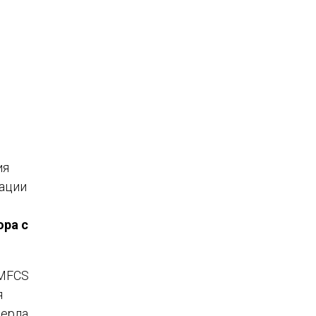
ия
рации
ора с
GMFCS
я
ерла.