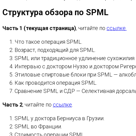
Структура обзора по SPML
Часть 1
(текущая страница)
, читайте по
ссылке.
Что такое операция SPML.
Возраст, подходящий для SPML.
SPML или традиционное удлинение сухожилия 
Интервью с доктором Нуззо и доктором Ригер
Этиловые спиртовые блоки при SPML — алкобл
Как проводится операция SPML.
Сравнение SPML и СДР — Селективная дорсаль
Часть 2
, читайте по
ссылке
.
SPML у доктора Берниуса в Грузии.
SPML во Франции.
Стоимость операции SPML.