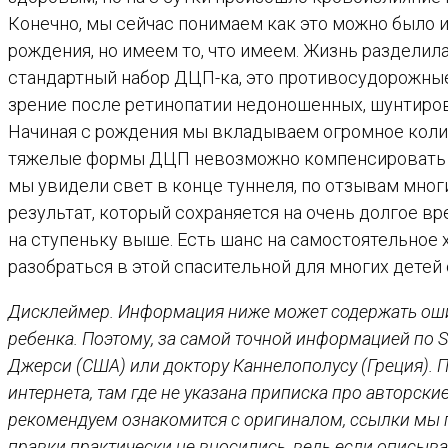
Конечно, мы сейчас понимаем как это можно было 
рождения, но имеем то, что имеем. Жизнь разделилас
стандартный набор ДЦП-ка, это противосудорожные
зрение после ретинопатии недоношенных, шунтиров
Начиная с рождения мы вкладываем огромное колич
тяжелые формы ДЦП невозможно компенсировать ре
мы увидели свет в конце туннеля, по отзывам мно
результат, который сохраняется на очень долгое в
на ступеньку выше. Есть шанс на самостоятельное 
разобраться в этой спасительной для многих детей
Дисклеймер. Информация ниже может содержать оши
ребенка. Поэтому, за самой точной информацией по 
Джерси (США) или доктору Каннелополусу (Греция). 
интернета, там где не указана приписка про авторски
рекомендуем ознакомится с оригиналом, ссылки мы п
правки практически не вносились, ведь если описыв