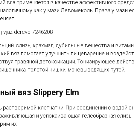
кий вяз применяется в качестве эффективного средс
алогичному как у мази Левомеколь. Права у мази ес
еняет.
ьций, слизь, крахмал, дубильные вещества и витамин
зкий вяз помогает улучшить пищеварение и воздейс
обствуя травяной детоксикации. Тонизирующее дейст
кишечника, толстой кишки, мочевыводящих путей,
ый вяз Slippery Elm
ь растворимой клетчатки. При соединении с водой о
, заживляющая и успокаивающая гелеобразная слизь
рим их.