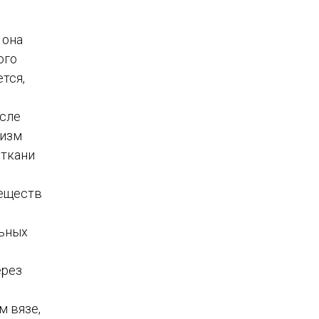
 она
ого
тся,
осле
низм
 ткани
веществ
льных
ерез
м вязе,