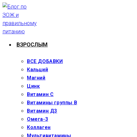
Перейти
к
содержимому
ВЗРОСЛЫМ
ВСЕ ДОБАВКИ
Кальций
Магний
Цинк
Витамин С
Витамины группы В
Витамин Д3
Омега-3
Коллаген
Мультивитамины