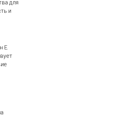
тва для
ть и
 Е.
твует
вие
на