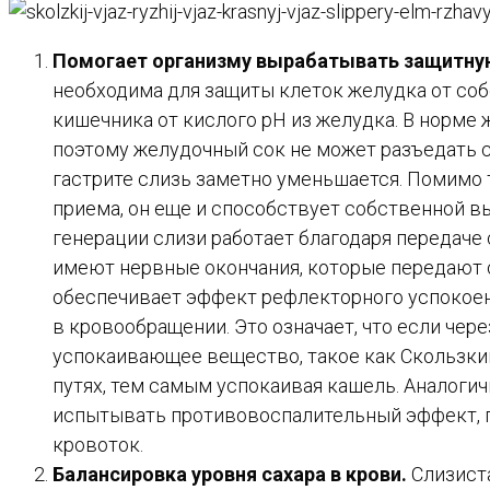
Помогает организму вырабатывать защитную
необходима для защиты клеток желудка от соб
кишечника от кислого pH из желудка. В норме 
поэтому желудочный сок не может разъедать ст
гастрите слизь заметно уменьшается. Помимо т
приема, он еще и способствует собственной вы
генерации слизи работает благодаря передаче
имеют нервные окончания, которые передают 
обеспечивает эффект рефлекторного успокое
в кровообращении. Это означает, что если че
успокаивающее вещество, такое как Скользкий
путях, тем самым успокаивая кашель. Аналог
испытывать противовоспалительный эффект, 
кровоток.
Балансировка уровня сахара в крови.
Слизиста