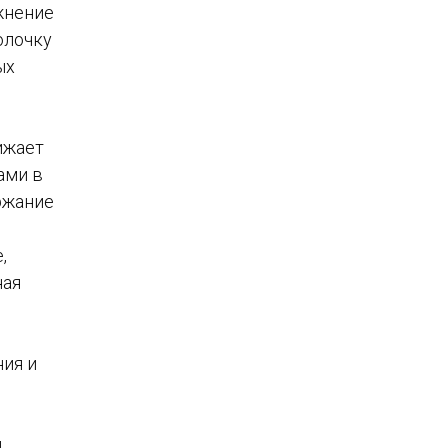
жнение
олочку
ых
ижает
ами в
ржание
,
ная
ния и
и