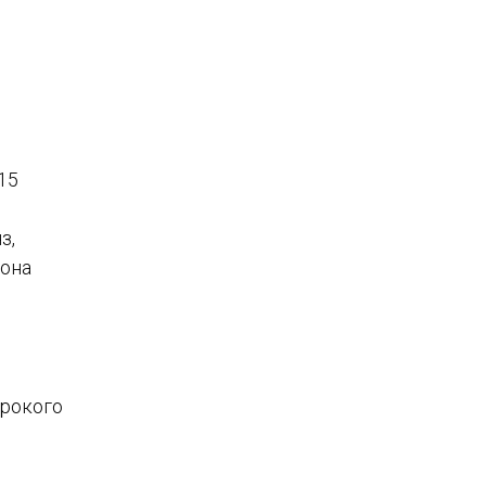
15
е
з,
 она
ирокого