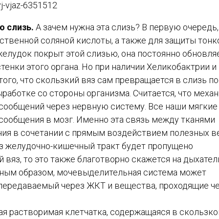
 слизь.
А зачем нужна эта слизь? В первую очередь,
ственной соляной кислоты, а также для защиты тонк
желудок покрыт этой слизью, она постоянно обновляе
енки этого органа. Но при наличии Хеликобактрии и
ого, что скользкий вяз сам превращается в слизь п
работке со стороны организма. Считается, что меха
 сообщений через нервную систему. Все наши мягкие
сообщения в мозг. Именно эта связь между тканями
ния в сочетании с прямым воздействием полезных 
рез желудочно-кишечный тракт будет пропущено
 вяз, то это также благотворно скажется на дыхате
ичным образом, мочевыделительная система может
передаваемый через ЖКТ и вещества, проходящие ч
я растворимая клетчатка, содержащаяся в скользко