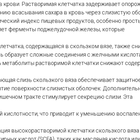
 в крови. Растворимая клетчатка задерживает опоро
нию всасывания сахара в кровь через слизистую об
ический индекс пищевых продуктов, особенно прост
ляет ферменты поджелудочной железы, которые
летчатка, содержащаяся в скользком вязе, также сн
зь образует сложные соединения с желчными кислот
 А метаболиты растворимой клетчатки снижают соде
ющая слизь скользкого вяза обеспечивает защитное
тие поверхности слизистых оболочек. Дополнитель
ишечном тракте стимулирует секрецию слизи. Эта
й кислотности, что приводит к уменьшению воспале
ация высокорастворимой клетчатки скользкого вяза
рных кислот (SCFA), таких как масляная кислота ил