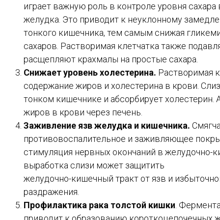
играет важную роль в контроле уровня сахара
желудка. Это приводит к неуклонному замедле
тонкого кишечника, тем самым снижая гликем
сахаров. Растворимая клетчатка также подав
расщепляют крахмалы на простые сахара.
Снижает уровень холестерина.
Растворимая к
содержание жиров и холестерина в крови. Сли
тонком кишечнике и абсорбирует холестерин.
жиров в крови через печень.
Заживление язв желудка и кишечника.
Смягча
противовоспалительное и заживляющее покры
стимуляция нервных окончаний в желудочно-к
выработка слизи может защитить
желудочно-кишечный тракт от язв и избыточно
раздражения.
Профилактика рака толстой кишки
. Фермент
приводит к образованию короткоцепочечных жи