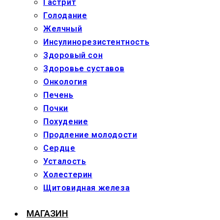
Гастрит
Голодание
Желчный
Инсулинорезистентность
Здоровый сон
Здоровье суставов
Онкология
Печень
Почки
Похудение
Продление молодости
Сердце
Усталость
Холестерин
Щитовидная железа
МАГАЗИН