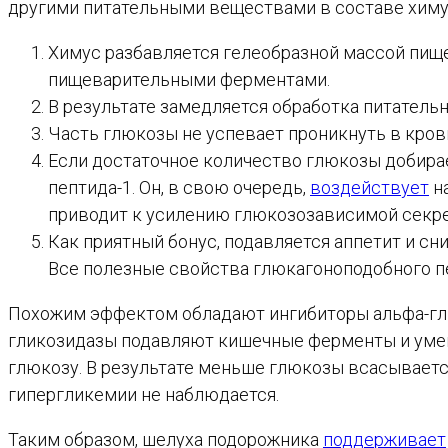
другими питательными веществами в составе химу
Химус разбавляется гелеобразной массой пище
пищеварительными ферментами.
В результате замедляется обработка питатель
Часть глюкозы не успевает проникнуть в кров
Если достаточное количество глюкозы добирае
пептида-1. Он, в свою очередь,
воздействует
на
приводит к усилению глюкозозависимой секре
Как приятный бонус, подавляется аппетит и сн
Все полезные свойства глюкагоноподобного п
Похожим эффектом обладают ингибиторы альфа-гли
гликозидазы подавляют кишечные ферменты и умен
глюкозу. В результате меньше глюкозы всасывается
гипергликемии не наблюдается.
Таким образом, шелуха подорожника
поддерживает