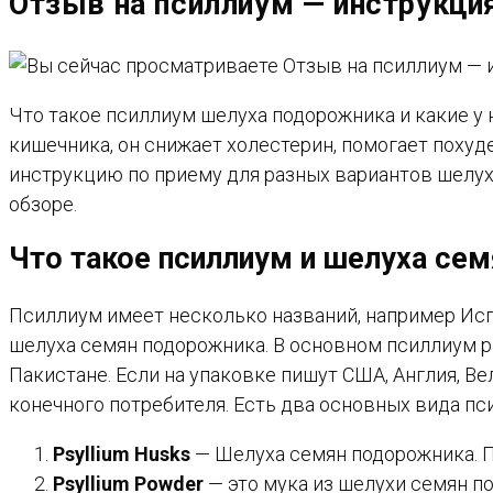
Отзыв на псиллиум — инструкция
САЙТУ
Что такое псиллиум шелуха подорожника и какие у 
кишечника, он снижает холестерин, помогает похуд
инструкцию по приему для разных вариантов шелух
обзоре.
Что такое псиллиум и шелуха се
Псиллиум имеет несколько названий, например Испаг
шелуха семян подорожника. В основном псиллиум р
Пакистане. Если на упаковке пишут США, Англия, Ве
конечного потребителя. Есть два основных вида пс
Psyllium Husks
— Шелуха семян подорожника. П
Psyllium Powder
— это мука из шелухи семян по