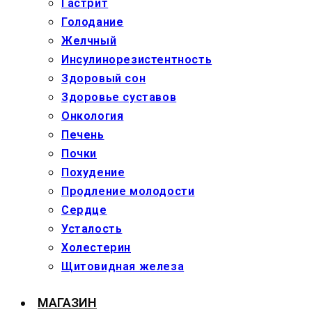
Гастрит
Голодание
Желчный
Инсулинорезистентность
Здоровый сон
Здоровье суставов
Онкология
Печень
Почки
Похудение
Продление молодости
Сердце
Усталость
Холестерин
Щитовидная железа
МАГАЗИН