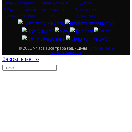
Добавки для красоты
Травяные добавки
Диабет
Добавки для энергии
Антиоксиданты
Здоровый сон
Добавки для мозга
Белки
Худеем легко
❤ Наш магазин
© 2025 Vitlabs | Все права защищены |
Ограничение
ответственности
Закрыть меню