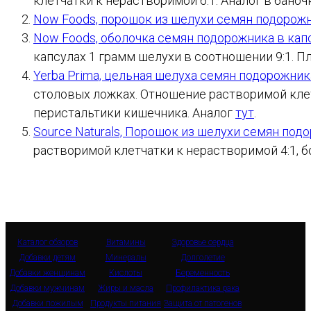
клетчатки к нерастворимой 6:1. Аналог в бано
Now Foods, порошок из шелухи семян подорожни
Now Foods, оболочка семян подорожника в капс
капсулах 1 грамм шелухи в соотношении 9:1. П
Yerba Prima, цельная шелуха семян подорожник
столовых ложках. Отношение растворимой клет
перистальтики кишечника. Аналог
тут
.
Source Naturals, Порошок из шелухи семян подо
растворимой клетчатки к нерастворимой 4:1, 
Каталог обзоров
Витамины
Здоровье сердца
Добавки детям
Минералы
Долголетие
Добавки женщинам
Кислоты
Беременность
Добавки мужчинам
Жиры и масла
Профилактика рака
Добавки пожилым
Продукты питания
Защита от патогенов