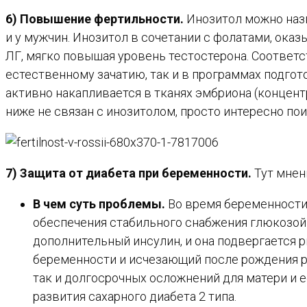
6) Повышение фертильности.
Инозитол можно назв
и у мужчин. Инозитол в сочетании с фолатами, ока
ЛГ, мягко повышая уровень тестостерона. Соответ
естественному зачатию, так и в программах подгот
активно накапливается в тканях эмбриона (концентр
ниже не связан с инозитолом, просто интересно пои
7) Защита от диабета при беременности.
Тут мнен
В чем суть проблемы.
Во время беременности 
обеспечения стабильного снабжения глюкозой
дополнительный инсулин, и она подвергается р
беременности и исчезающий после рождения ре
так и долгосрочных осложнений для матери и е
развития сахарного диабета 2 типа.