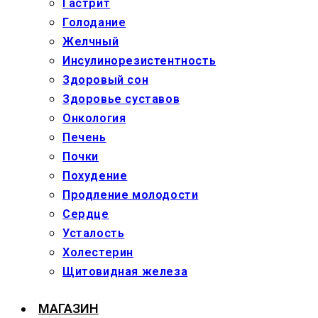
Гастрит
Голодание
Желчный
Инсулинорезистентность
Здоровый сон
Здоровье суставов
Онкология
Печень
Почки
Похудение
Продление молодости
Сердце
Усталость
Холестерин
Щитовидная железа
МАГАЗИН