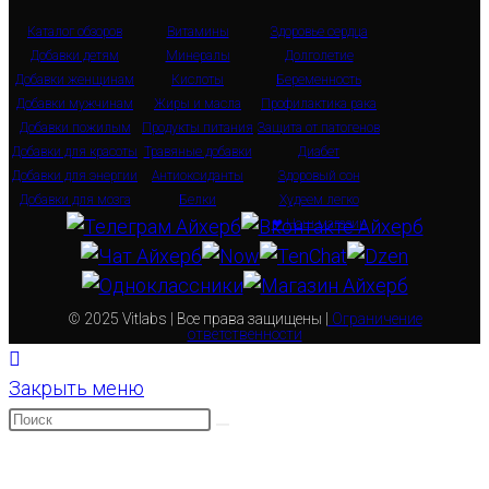
Каталог обзоров
Витамины
Здоровье сердца
Добавки детям
Минералы
Долголетие
Добавки женщинам
Кислоты
Беременность
Добавки мужчинам
Жиры и масла
Профилактика рака
Добавки пожилым
Продукты питания
Защита от патогенов
Добавки для красоты
Травяные добавки
Диабет
Добавки для энергии
Антиоксиданты
Здоровый сон
Добавки для мозга
Белки
Худеем легко
❤ Наш магазин
© 2025 Vitlabs | Все права защищены |
Ограничение
ответственности
Закрыть меню