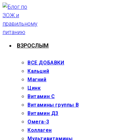
Перейти
к
содержимому
ВЗРОСЛЫМ
ВСЕ ДОБАВКИ
Кальций
Магний
Цинк
Витамин С
Витамины группы В
Витамин Д3
Омега-3
Коллаген
Мультивитамины