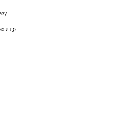
азу
х и др.
з
,