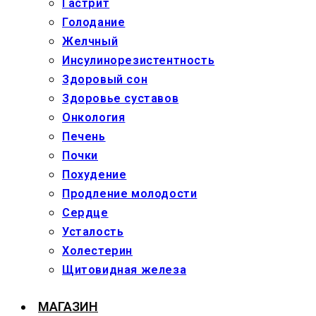
Гастрит
Голодание
Желчный
Инсулинорезистентность
Здоровый сон
Здоровье суставов
Онкология
Печень
Почки
Похудение
Продление молодости
Сердце
Усталость
Холестерин
Щитовидная железа
МАГАЗИН