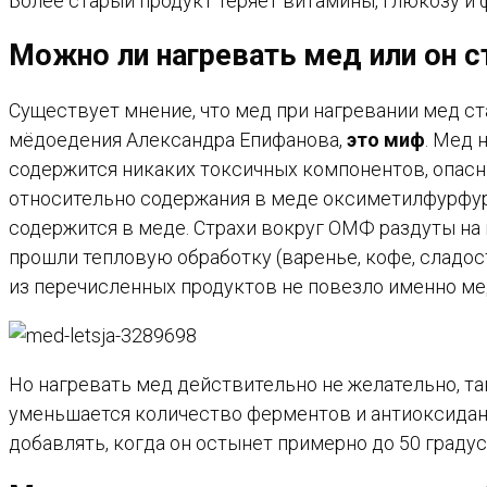
Более старый продукт теряет витамины, глюкозу и ф
Можно ли нагревать мед или он 
Существует мнение, что мед при нагревании мед с
мёдоедения Александра Епифанова,
это миф
. Мед 
содержится никаких токсичных компонентов, опас
относительно содержания в меде оксиметилфурфуро
содержится в меде. Страхи вокруг ОМФ раздуты на 
прошли тепловую обработку (варенье, кофе, сладос
из перечисленных продуктов не повезло именно ме
Но нагревать мед действительно не желательно, так
уменьшается количество ферментов и антиоксиданто
добавлять, когда он остынет примерно до 50 градус