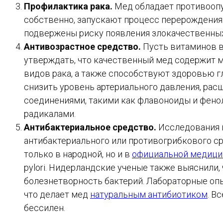
Профилактика рака.
Мед обладает противоопу
собственно, запускают процесс перерождения 
подвержены риску появления злокачественных
Антивозрастное средство.
Пусть витаминов в
утверждать, что качественный мед содержит м
видов рака, а также способствуют здоровью 
снизить уровень артериального давления, ра
соединениями, такими как флавоноиды и фено
радикалами.
Антибактериальное средство.
Исследования п
антибактериального или противогрибкового сре
только в народной, но и в
официальной медици
pylori. Нидерландские ученые также выяснили
болезнетворность бактерий. Лабораторные оп
что делает мед
натуральным антибиотиком
. В
бессилен.