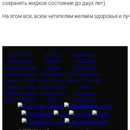
сохранять жидкое состояние до двух лет).
На этом все, всем читателям желаем здоровья и лу
Каталог обзоров
Витамины
Здоровье сердца
Добавки детям
Минералы
Долголетие
Добавки женщинам
Кислоты
Беременность
Добавки мужчинам
Жиры и масла
Профилактика рака
Добавки пожилым
Продукты питания
Защита от патогенов
Добавки для красоты
Травяные добавки
Диабет
Добавки для энергии
Антиоксиданты
Здоровый сон
Добавки для мозга
Белки
Худеем легко
❤ Наш магазин