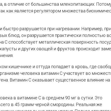
ка, в отличие от большинства млекопитающих. Потом
 так как является регулятором множества биохимиче
 и быстро разрушается при нагревании. Например, пр
вых блюд, он разрушается практически полностью в
ина С способствует металлическая поверхность посу
 капусты и других овощей и фруктов происходит зам
анения.
ком кишечнике и оттуда попадает в кровь, где свобо
организме человека витамин С участвует во множест
гена. Витамин С оказывает существенное влияние на
века в витамине С в среднем 90 мг в сутки. Это
сего в 45 грамм черной смородины. Реальная же