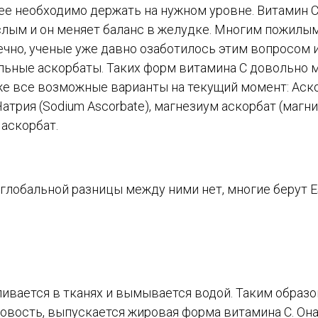
 ее необходимо держать на нужном уровне. Витамин С
слым и он меняет баланс в желудке. Многим пожилы
чно, ученые уже давно озаботилось этим вопросом 
ьные аскорбаты. Таких форм витамина С довольно м
иже все возможные варианты на текущий момент: Аск
атрия (Sodium Ascorbate), магнезиум аскорбат (магн
 аскорбат.
глобальной разницы между ними нет, многие берут Es
ивается в тканях и вымывается водой. Таким образо
новость, выпускается жировая форма витамина С. Он