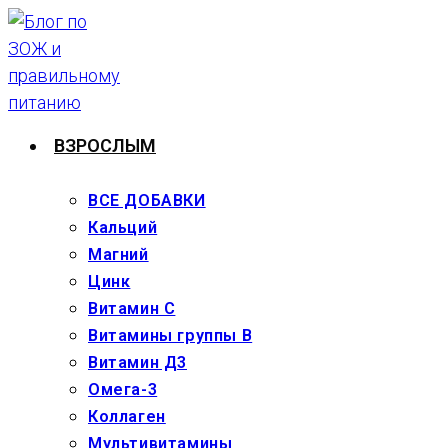
Перейти
к
содержимому
ВЗРОСЛЫМ
ВСЕ ДОБАВКИ
Кальций
Магний
Цинк
Витамин С
Витамины группы В
Витамин Д3
Омега-3
Коллаген
Мультивитамины