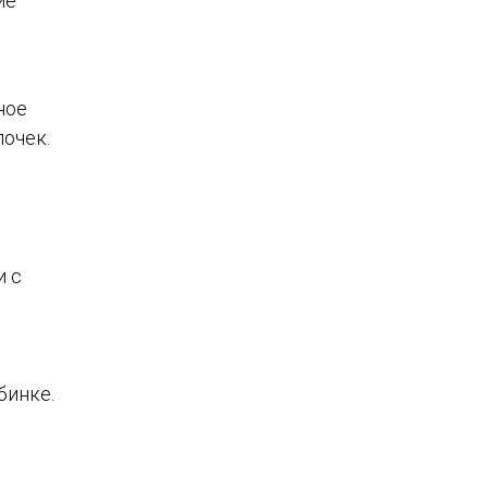
ие
ное
очек.
и с
бинке.