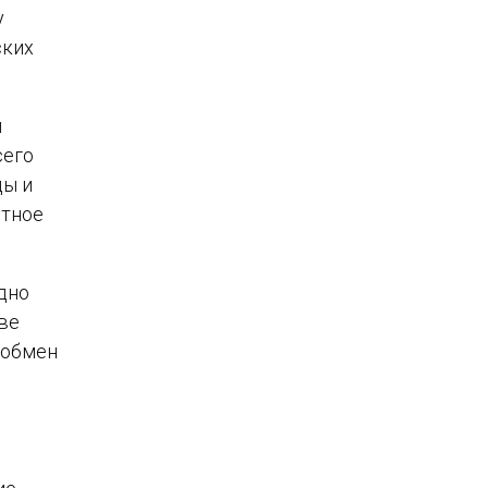
у
ских
и
сего
ды и
етное
дно
ве
 обмен