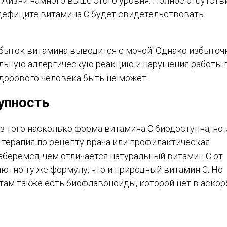
 жизни намного выше этого уровня. Полное отсутств
 дефиците витамина С будет свидетельствовать
избыток витамина выводится с мочой. Однако избыточ
льную аллергическую реакцию и нарушения работы п
дорового человека быть не может.
упность
з того насколько форма витамина С биодоступна, но 
 терапия по рецепту врача или профилактическая
зберемся, чем отличается натуральный витамин С от
ютно ту же формулу, что и природный витамин С. Но
 там также есть биофлавоноиды, которой нет в аскор