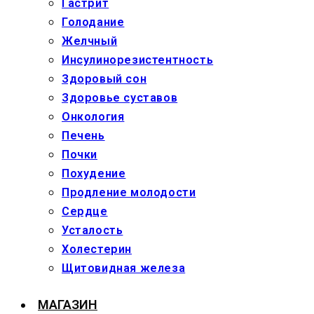
Гастрит
Голодание
Желчный
Инсулинорезистентность
Здоровый сон
Здоровье суставов
Онкология
Печень
Почки
Похудение
Продление молодости
Сердце
Усталость
Холестерин
Щитовидная железа
МАГАЗИН