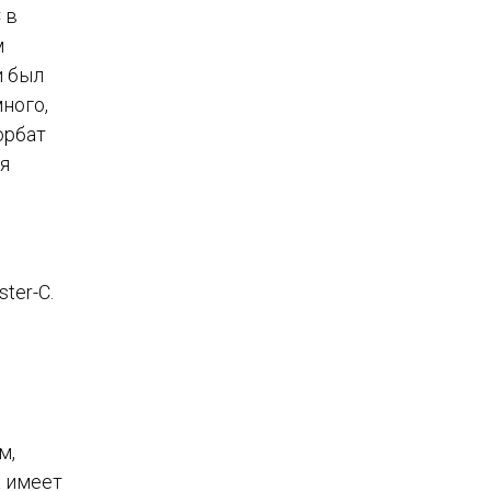
 в
м
и был
ного,
орбат
ия
ter-C.
м,
а имеет