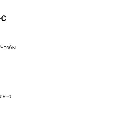
-С
 Чтобы
ельно