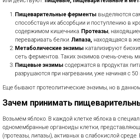
или действуют:
пищевые, пищеварительные и мет
Пищеварительные ферменты
выделяются сам
способствуя их абсорбции и поступлению в кр
содержимом кишечника.
Протеазы
, находящи
переваривать белки.
Липаза,
находящаяся в же
Метаболические энзимы
катализируют биохим
сеть ферментов. Таких энзимов очень-очень мн
Пищевые энзимы
содержатся в продуктах пит
разрушаются при нагревании, уже начиная с 50 
Еще бывают протеолитические энзимы, но в данном 
Зачем принимать пищеваритель
Возьмём яблоко. В каждой клетке яблока в специа
одномембранные органоиды клетки, представляющи
(протеазы, липазы), активных в слабокислой среде