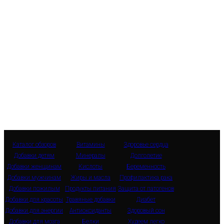
Каталог обзоров
Витамины
Здоровье сердца
Добавки детям
Минералы
Долголетие
Добавки женщинам
Кислоты
Беременность
Добавки мужчинам
Жиры и масла
Профилактика рака
Добавки пожилым
Продукты питания
Защита от патогенов
Добавки для красоты
Травяные добавки
Диабет
Добавки для энергии
Антиоксиданты
Здоровый сон
Добавки для мозга
Белки
Худеем легко