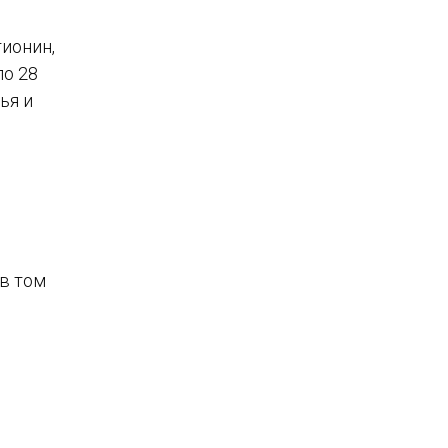
тионин,
ло 28
ья и
м
 в том