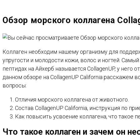
САЙТУ
Обзор морского коллагена Coll
Коллаген необходим нашему организму для поддерж
упругости и молодости кожи, волос и ногтей. Самы
пептидах на Айхерб называется CollagenUP, у него о
данном обзоре на CollagenUP California расскажем
вопросы:
Отличия морского коллагена от животного.
Состав CollagenUP California, инструкция по при
Как повысить усвоение коллагена, что такое п
Что такое коллаген и зачем он н