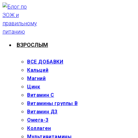
Перейти
к
содержимому
ВЗРОСЛЫМ
ВСЕ ДОБАВКИ
Кальций
Магний
Цинк
Витамин С
Витамины группы В
Витамин Д3
Омега-3
Коллаген
Мультивитамины