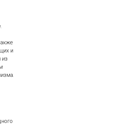
.
,
также
щих и
 из
м
низма.
е
дного