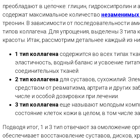
преобладают в цепочке: глицин, гидроксипролин и 
содержат максимальное количество
незаменимых
треонин. В зависимости от последовательности ам
типов коллагена. Для упрощения, выделены 3 типа 
красоты. Итак, рассмотрим детальнее каждый из ни
1 тип коллагена
содержится во всех типах тка
эластичность, водный баланс и усвоение питат
соединительных тканей.
2 тип коллагена
для суставов, сухожилий. Эл
средством от ревматизма, артрита и других за
числе и особой дозировки при лечении.
3 тип коллагена
еще называют молодым компон
состояние клеток кожи в целом, в том числе за
Подводя итог, 1 и 3 тип отвечают за омоложение орг
обеспечивает восстановление суставов, дисков, х