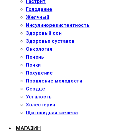
Гастрит
Голодание
Желчный
Инсулинорезистентность
Здоровый сон
Здоровье суставов
Онкология
Печень
Почки
Похудение
Продление молодости
Сердце
Усталость
Холестерин
Щитовидная железа
МАГАЗИН