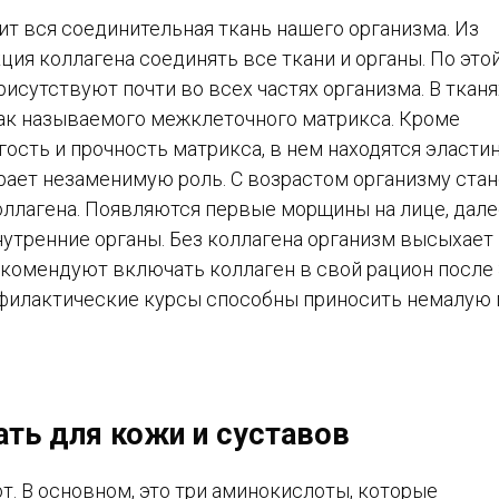
ит вся соединительная ткань нашего организма. Из
ция коллагена соединять все ткани и органы. По это
исутствуют почти во всех частях организма. В тканя
 так называемого межклеточного матрикса. Кроме
ость и прочность матрикса, в нем находятся эластин
грает незаменимую роль. С возрастом организму ста
ллагена. Появляются первые морщины на лице, дале
внутренние органы. Без коллагена организм высыхает
екомендуют включать коллаген в свой рацион после 
филактические курсы способны приносить немалую 
ать для кожи и суставов
т. В основном, это три аминокислоты, которые