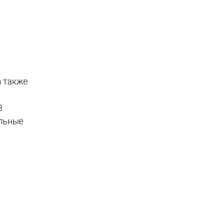
а также
В
альные