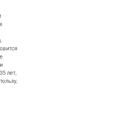
й
х
,
новится
е
 и
35 лет,
пользу,