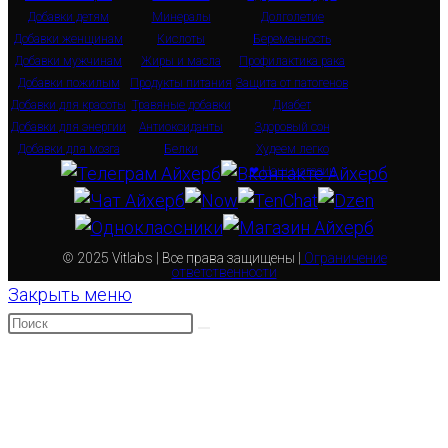
Добавки детям
Минералы
Долголетие
Добавки женщинам
Кислоты
Беременность
Добавки мужчинам
Жиры и масла
Профилактика рака
Добавки пожилым
Продукты питания
Защита от патогенов
Добавки для красоты
Травяные добавки
Диабет
Добавки для энергии
Антиоксиданты
Здоровый сон
Добавки для мозга
Белки
Худеем легко
❤ Наш магазин
© 2025 Vitlabs | Все права защищены |
Ограничение
ответственности
Закрыть меню