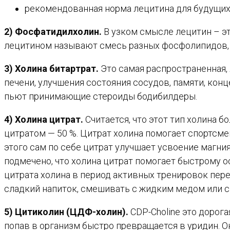
рекомендованная норма лецитина для будущих и
2) Фосфатидилхолин.
В узком смысле лецитин – э
лецитином называют смесь разных фосфолипидов,
3) Холина битартрат.
Это самая распространенная,
печени, улучшения состояния сосудов, памяти, кон
пьют принимающие стероиды бодибилдеры.
4) Холина цитрат.
Считается, что этот тип холина б
цитратом — 50 %. Цитрат холина помогает спортсм
этого сам по себе цитрат улучшает усвоение магни
подмечено, что холина цитрат помогает быстрому
цитрата холина в период активных тренировок пер
сладкий напиток, смешивать с жидким медом или 
5) Цитиколин (ЦДФ-холин).
CDP-Choline это дорог
попав в организм быстро превращается в уридин.