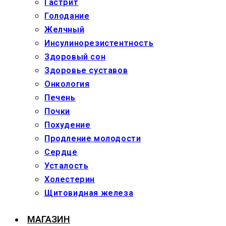
Гастрит
Голодание
Желчный
Инсулинорезистентность
Здоровый сон
Здоровье суставов
Онкология
Печень
Почки
Похудение
Продление молодости
Сердце
Усталость
Холестерин
Щитовидная железа
МАГАЗИН