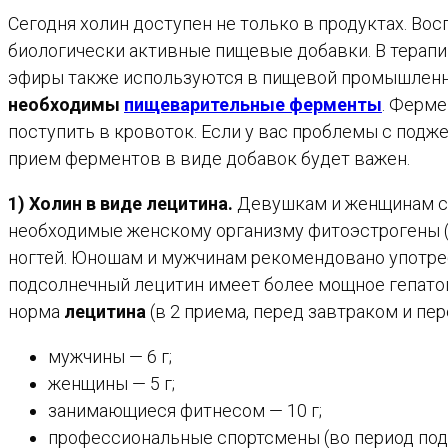
Сегодня холин доступен не только в продуктах. Во
биологически активные пищевые добавки. В терапии
эфиры также используются в пищевой промышленнос
необходимы
пищеварительные ферменты
. Ферме
поступить в кровоток. Если у вас проблемы с подж
прием ферментов в виде добавок будет важен.
1) Холин в виде лецитина.
Девушкам и женщинам сп
необходимые женскому организму фитоэстрогены (и
ногтей. Юношам и мужчинам рекомендовано употреб
подсолнечный лецитин имеет более мощное гепатоп
норма
лецитина
(в 2 приема, перед завтраком и пер
мужчины — 6 г;
женщины — 5 г;
занимающиеся фитнесом — 10 г;
профессиональные спортсмены (во период подго