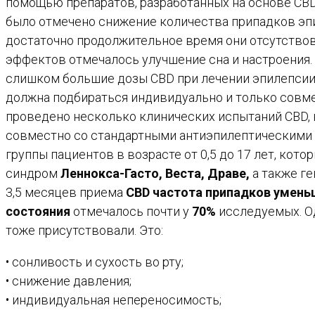
помощью препаратов, разработанных на основе CBD.
было отмечено снижение количества припадков эпи
достаточно продолжительное время они отсутство
эффектов отмечалось улучшение сна и настроения
слишком большие дозы CBD при лечении эпилепсии 
должна подбираться индивидуально и только совме
проведено несколько клинических испытаний CBD,
совместно со стандартными антиэпилептическими 
группы пациентов в возрасте от 0,5 до 17 лет, кот
синдром
Леннокса-Гасто, Веста, Драве,
а также ге
3,5 месяцев приема
CBD частота припадков умень
состояния
отмечалось почти у
70%
исследуемых. Од
тоже присутствовали. Это:
• сонливость и сухость во рту;
• снижение давления;
• индивидуальная непереносимость;