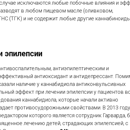
м случае исключаются любые побочные влияния и эфф
 разводят в любом пищевом масле (оливковом,
 THC (ТГК) и не содержит любые другие каннабиноиды
и эпилепсии
 антивоспалительным, антиэпилептическим и
 эффективный антиоксидант и антидепрессант. Поми
казали наличие у каннабидиола антиконвульсивных
льный эффект при лечении эпилепсии у пациентов в
ледования каннабидиола, которые начали активно
бладает противосудорожными свойствами. В 2013 году
 редактором которого является сотрудник Гарварда, 
вященное лечению детей, страдающих эпилепсией, с