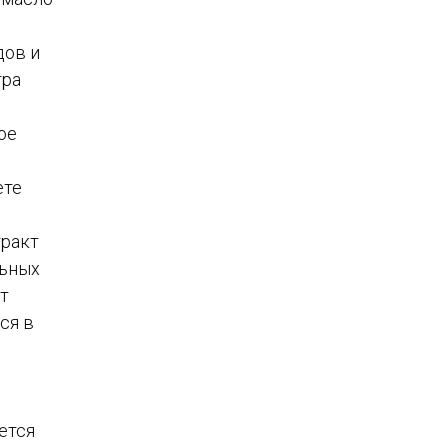
дов и
тра
ое
ете
тракт
льных
т
ся в
ется