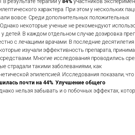
 В результате терапии у
84%
участников эксперимен
лептического характера. При этом у нескольких па
вали вовсе. Среди дополнительных положительных
. Однако некоторые ученые не рекомендуют использ
у детей. В каждом отдельном случае дозировка пре
стно с лечащими врачами. В последние десятилетия
 которые изучали эффективность препарата, приним
средствами. Многие исследования проводились ср
орые страдали такими заболеваниями, как
нетической эпилепсией. Исследования показали, что
шилась почти на 44%
.
Улучшение общего
нако нельзя забывать и о побочных эффектах, кото