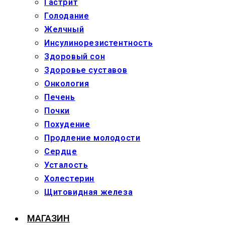
Гастрит
Голодание
Желчный
Инсулинорезистентность
Здоровый сон
Здоровье суставов
Онкология
Печень
Почки
Похудение
Продление молодости
Сердце
Усталость
Холестерин
Щитовидная железа
МАГАЗИН