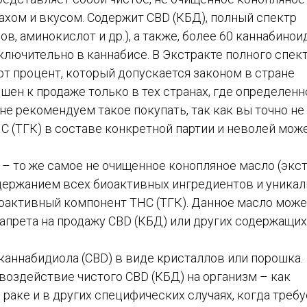
ахом и вкусом. Содержит CBD (КБД), полный спектр
, аминокислот и др.), а также, более 60 каннабинои
лючительно в каннабисе. В Экстракте полного спек
тот процент, который допускается законом в стране
шен к продаже только в тех странах, где определенн
е рекомендуем такое покупать, так как вы точно не
 (ТГК) в составе конкретной партии и неволей мож
­­– то же самое не очищенное конопляное масло (экс
содержанием всех биоактивных ингредиентов и уника
хоактивный компонент THC (ТГК). Данное масло може
запрета на продажу CBD (КБД) или других содержащих
 каннабидиола (CBD) в виде кристаллов или порошка.
 воздействие чистого CBD (КБД) на организм – как
раке и в других специфических случаях, когда требу