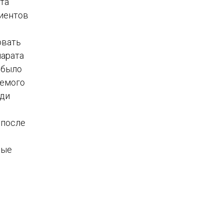
та
циентов
овать
парата
 было
аемого
еди
 после
рые