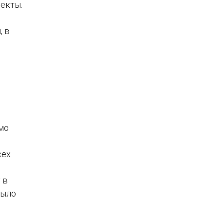
екты.
, в
мо
сех
 в
было