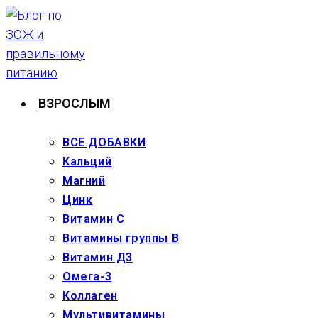
Перейти
к
содержимому
ВЗРОСЛЫМ
ВСЕ ДОБАВКИ
Кальций
Магний
Цинк
Витамин С
Витамины группы В
Витамин Д3
Омега-3
Коллаген
Мультивитамины