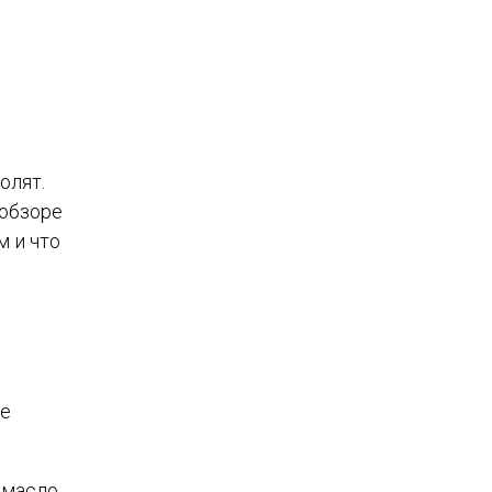
олят.
 обзоре
м и что
ще
 масло