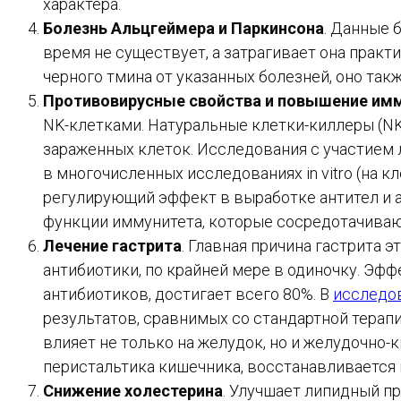
характера.
Болезнь Альцгеймера и Паркинсона
. Данные 
время не существует, а затрагивает она прак
черного тмина от указанных болезней, оно та
Противовирусные свойства и повышение им
NK-клетками. Натуральные клетки-киллеры (NK
зараженных клеток. Исследования с участием 
в многочисленных исследованиях in vitro (на
регулирующий эффект в выработке антител и 
функции иммунитета, которые сосредотачиваю
Лечение гастрита
. Главная причина гастрита э
антибиотики, по крайней мере в одиночку. Эф
антибиотиков, достигает всего 80%. В
исследо
результатов, сравнимых со стандартной терап
влияет не только на желудок, но и желудочно
перистальтика кишечника, восстанавливается 
Снижение холестерина
. Улучшает липидный п