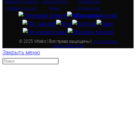
Добавки для энергии
Антиоксиданты
Здоровый сон
Добавки для мозга
Белки
Худеем легко
❤ Наш магазин
© 2025 Vitlabs | Все права защищены |
Ограничение
ответственности
Закрыть меню