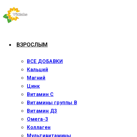
Перейти
к
содержимому
ВЗРОСЛЫМ
ВСЕ ДОБАВКИ
Кальций
Магний
Цинк
Витамин С
Витамины группы В
Витамин Д3
Омега-3
Коллаген
Мультивитамины