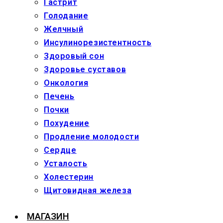
Гастрит
Голодание
Желчный
Инсулинорезистентность
Здоровый сон
Здоровье суставов
Онкология
Печень
Почки
Похудение
Продление молодости
Сердце
Усталость
Холестерин
Щитовидная железа
МАГАЗИН