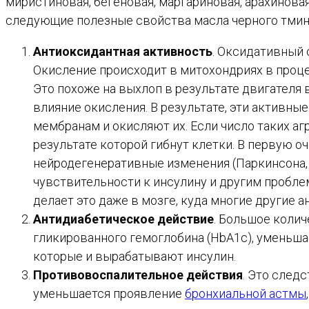
миристиновая, бегеновая, маргариновая, арахинова
следующие полезные свойства масла черного тмин
Антиоксидантная активность
. Оксидативный 
Окисление происходит в митохондриях в проце
Это похоже на выхлоп в результате двигателя 
влияние окисления. В результате, эти активн
мембранам и окисляют их. Если число таких а
результате которой гибнут клетки. В первую 
нейродегенеративные изменения (Паркинсона, 
чувствительности к инсулину и другим пробле
делает это даже в мозге, куда многие другие 
Антидиабетическое действие
. Большое коли
гликированного гемоглобина (HbA1c), уменьша
которые и вырабатывают инсулин.
Противовоспалительное действия
. Это след
уменьшается проявление
бронхиальной астмы