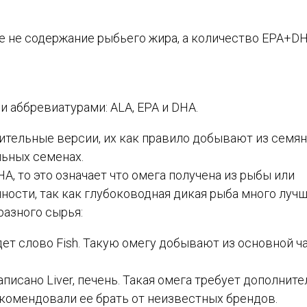
е не содержание рыбьего жира, а количество EPA+DH
и аббревиатурами: ALA, EPA и DHA.
тельные версии, их как правило добывают из семян 
льных семенах.
A, то это означает что омега получена из рыбы или
ности, так как глубоководная дикая рыба много луч
разного сырья:
дет слово Fish. Такую омегу добывают из основной ч
писано Liver, печень. Такая омега требует дополнит
екомендовали ее брать от неизвестных брендов.