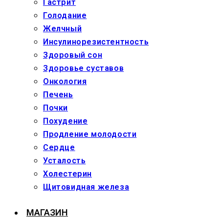
Гастрит
Голодание
Желчный
Инсулинорезистентность
Здоровый сон
Здоровье суставов
Онкология
Печень
Почки
Похудение
Продление молодости
Сердце
Усталость
Холестерин
Щитовидная железа
МАГАЗИН