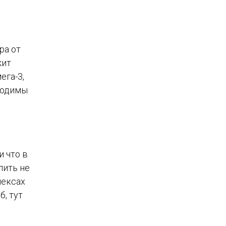
ра от
жит
ега-3,
ходимы
и что в
пить не
лексах
б, тут