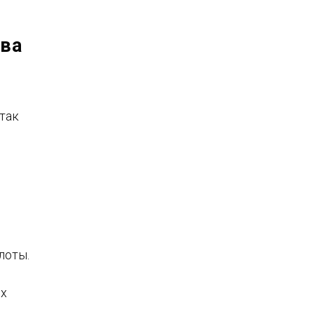
тва
 так
лоты.
их