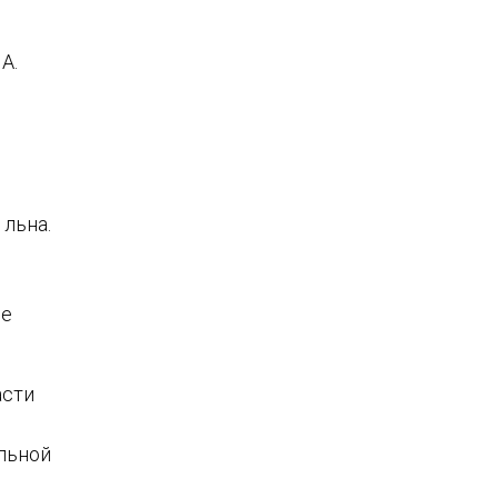
A.
льна.
ше
асти
ельной