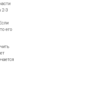
части
в 2-3
Если
то его
учить
Нет
ючается