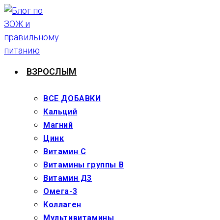
Перейти
к
содержимому
ВЗРОСЛЫМ
ВСЕ ДОБАВКИ
Кальций
Магний
Цинк
Витамин С
Витамины группы В
Витамин Д3
Омега-3
Коллаген
Мультивитамины