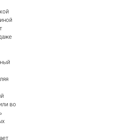
ской
чиной
т
даже
нный
ляя
ий
или во
ь
ых
ает