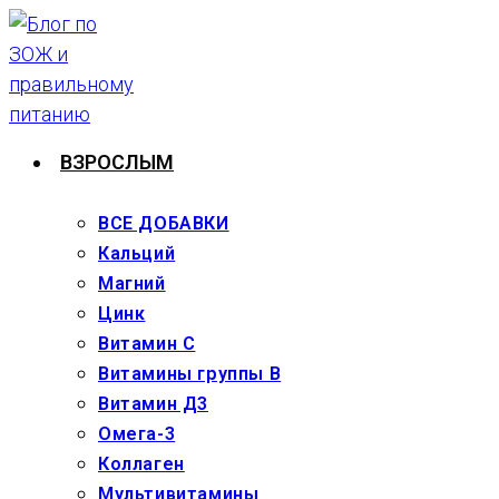
Перейти
к
содержимому
ВЗРОСЛЫМ
ВСЕ ДОБАВКИ
Кальций
Магний
Цинк
Витамин С
Витамины группы В
Витамин Д3
Омега-3
Коллаген
Мультивитамины