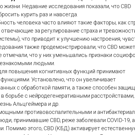
во жизни. Недавние исследования показали, что CBD
бросить курить раз и навсегда.
ность человека часто влияют такие факторы, как ст
 отвечающие за регулирование страха и тревожности
стемы), что приводит к улучшению настроения, чувс
ледования также продемонстрировали, что CBD може
 отмечали, что у них уменьшались признаки социофо
 незнакомыми людьми.
для повышения когнитивных функций принимают
функциями. Установлено, что он увеличивает
занных с обработкой памяти, а также способен защищ
 в борьбе с нейродегенеративными расстройствами,
езнь Альцгеймера и др.
 мощными противовоспалительными и антибактериа
люди, принимавшие CBD, реже заболевали COVID-19, а
и. Помимо этого, CBD (КБД) активирует естественн