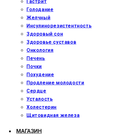
Гастрит
Голодание
Желчный
Инсулинорезистентность
Здоровый сон
Здоровье суставов
Онкология
Печень
Почки
Похудение
Продление молодости
Сердце
Усталость
Холестерин
Щитовидная железа
МАГАЗИН