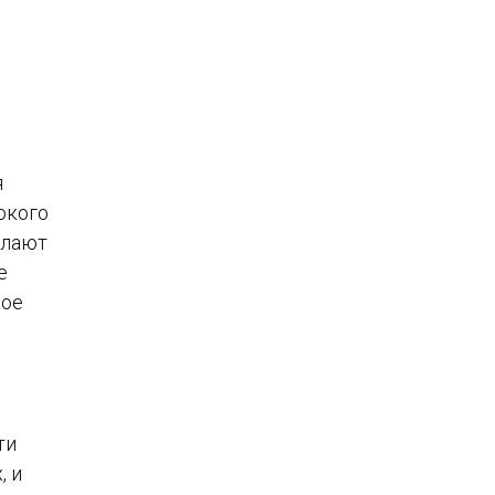
я
окого
елают
е
кое
ти
, и