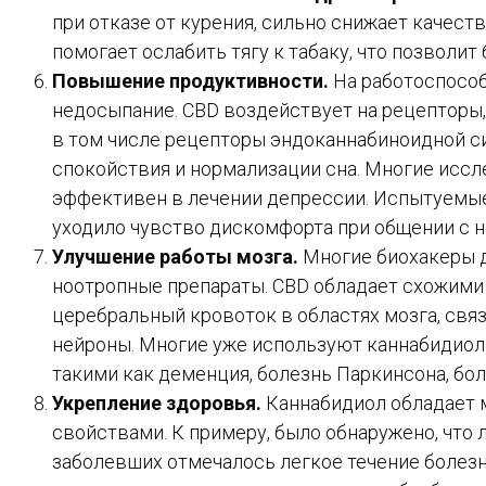
при отказе от курения, сильно снижает качест
помогает ослабить тягу к табаку, что позволит 
Повышение продуктивности.
На работоспособ
недосыпание. CBD воздействует на рецепторы,
в том числе рецепторы эндоканнабиноидной си
спокойствия и нормализации сна. Многие исс
эффективен в лечении депрессии. Испытуемые
уходило чувство дискомфорта при общении с
Улучшение работы мозга.
Многие биохакеры 
ноотропные препараты. CBD обладает схожими 
церебральный кровоток в областях мозга, свя
нейроны. Многие уже используют каннабидиол
такими как деменция, болезнь Паркинсона, бол
Укрепление здоровья.
Каннабидиол обладает
свойствами. К примеру, было обнаружено, что 
заболевших отмечалось легкое течение болезн