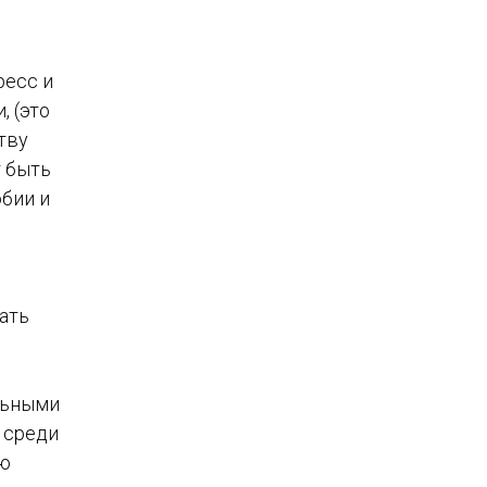
ресс и
, (это
тву
т быть
бии и
ать
льными
 среди
ую