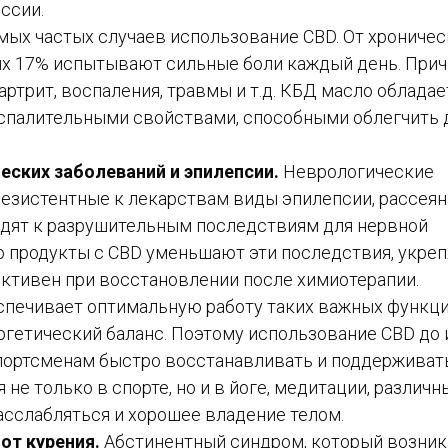
ссии.
мых частых случаев использование CBD. От хрониче
них 17% испытывают сильные боли каждый день. При
артрит, воспаления, травмы и т.д. КБД масло обладае
палительными свойствами, способными облегчить 
еских заболеваний и эпилепсии.
Неврологические
 резистентные к лекарствам виды эпилепсии, рассея
иводят к разрушительным последствиям для нервной
о продукты с CBD уменьшают эти последствия, укреп
ктивен при восстановлении после химиотерапии.
еспечивает оптимальную работу таких важных функц
ргетический баланс. Поэтому использование CBD до 
портсменам быстро восстанавливать и поддерживат
е только в спорте, но и в йоге, медитации, различн
асслабляться и хорошее владение телом.
от курения.
Абстинентный синдром, который возник