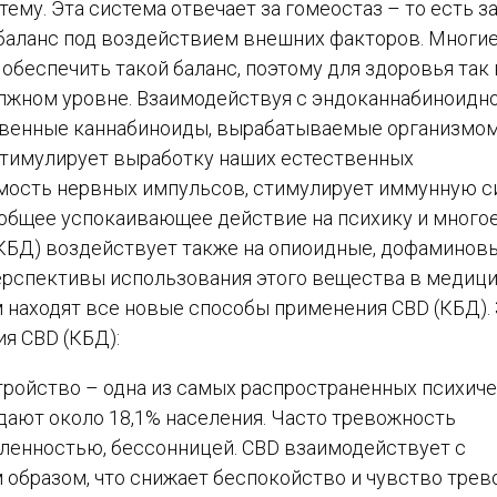
у. Эта система отвечает за гомеостаз – то есть з
баланс под воздействием внешних факторов. Многи
обеспечить такой баланс, поэтому для здоровья так
лжном уровне. Взаимодействуя с эндоканнабиноидн
ественные каннабиноиды, вырабатываемые организмом
 стимулирует выработку наших естественных
мость нервных импульсов, стимулирует иммунную с
общее успокаивающее действие на психику и много
КБД) воздействует также на опиоидные, дофаминов
ерспективы использования этого вещества в медици
 находят все новые способы применения CBD (КБД).
я CBD (КБД):
ройство – одна из самых распространенных психич
дают около 18,1% населения. Часто тревожность
ленностью, бессонницей. CBD взаимодействует с
образом, что снижает беспокойство и чувство трево