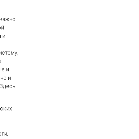
а
е
 важно
ой
 и
истему,
е
ые и
не и
 Здесь
еских
ги,